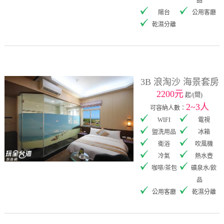
品
陽台
公用客廳
乾濕分離
3B 浪淘沙 海景套房
2200元
起/(間)
2~3人
可容納人數：
WIFI
電視
盥洗用品
冰箱
衛浴
吹風機
冷氣
熱水壺
咖啡/茶包
礦泉水/飲
品
公用客廳
乾濕分離