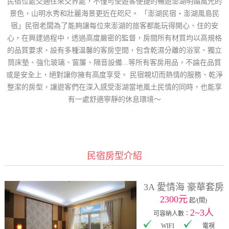
民宿位處交通往來交界處，不僅可使遊客便捷的暢遊澎湖明媚風光的
景色，山明水秀和壯麗海景更近在咫尺。 「澎湖民宿‧澎湖風島民
宿」民宿老闆為了能夠讓每位來澎湖的旅客都能玩得開心、住的安
心，在興建過程中，透過高度嚴密的監督，房間所有材質均以高規格
的品質要求，設有多種溫馨的客房空間，包含乾濕分離的浴室、獨立
筒床墊、強化玻璃、窗簾、隔音設備...等所有客房用品，不論在品質
或是安全上，絕對讓你擁有高度享受。 民宿親切而熱情的服務、乾淨
整潔的房型，讓遊客們在深入感受澎湖當地風土民情的同時，也能享
有一處舒適寧靜的休息環境～
民宿房型介紹
3A 愛情海 豪華套房
2300元
起/(間)
2~3人
可容納人數：
WIFI
電視