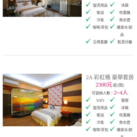
盥洗用品
冰箱
衛浴
吹風機
冷氣
熱水壺
咖啡/茶包
礦泉水/飲
品
公用客廳
乾濕分離
2A 彩虹橋 豪華套房
2300元
起/(間)
2~4人
可容納人數：
WIFI
電視
盥洗用品
冰箱
衛浴
吹風機
冷氣
熱水壺
咖啡/茶包
礦泉水/飲