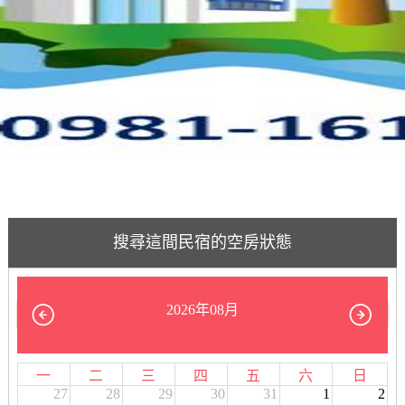
搜尋這間民宿的空房狀態
2026年08月
一
二
三
四
五
六
日
27
28
29
30
31
1
2