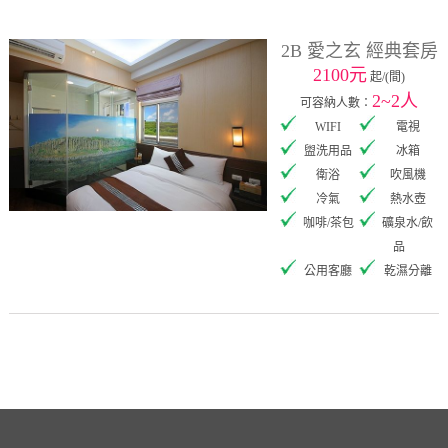
2B 愛之玄 經典套房
2100元
起/(間)
2~2人
可容納人數：
WIFI
電視
盥洗用品
冰箱
衛浴
吹風機
冷氣
熱水壺
咖啡/茶包
礦泉水/飲
品
公用客廳
乾濕分離