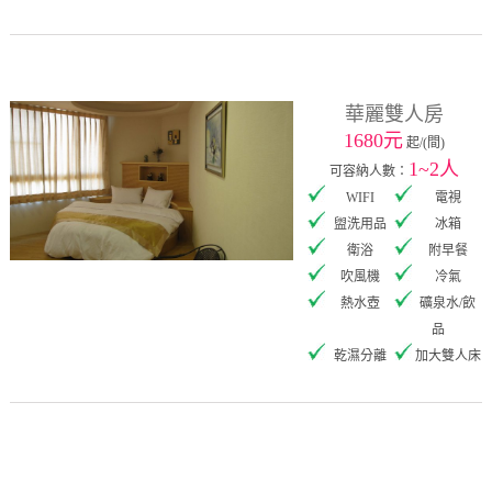
華麗雙人房
1680元
起/(間)
1~2人
可容納人數：
WIFI
電視
盥洗用品
冰箱
衛浴
附早餐
吹風機
冷氣
熱水壺
礦泉水/飲
品
乾濕分離
加大雙人床