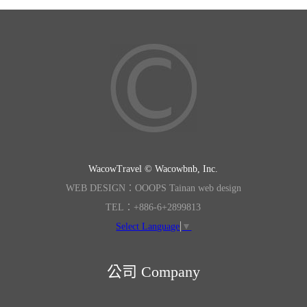
WacowTravel © Wacowbnb, Inc.
WEB DESIGN：OOOPS Tainan web design
TEL：+886-6+2899813
Select Language
▼
公司 Company