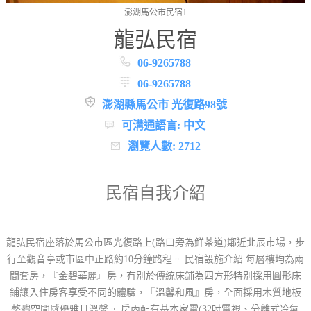
澎湖馬公市民宿1
龍弘民宿
06-9265788
06-9265788
澎湖縣馬公市 光復路98號
可溝通語言: 中文
瀏覽人數: 2712
民宿自我介紹
龍弘民宿座落於馬公市區光復路上(路口旁為鮮茶道)鄰近北辰市場，步
行至觀音亭或市區中正路約10分鐘路程。 民宿設施介紹 每層樓均為兩
間套房，『金碧華麗』房，有別於傳統床鋪為四方形特別採用圓形床
鋪讓入住房客享受不同的體驗，『溫馨和風』房，全面採用木質地板
整體空間感優雅且溫馨。 房內配有基本家電(32吋電視、分離式冷氣