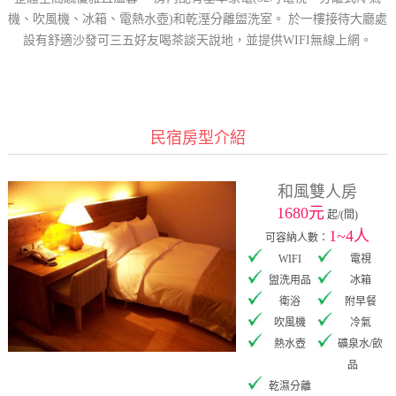
機、吹風機、冰箱、電熱水壺)和乾溼分離盥洗室。 於一樓接待大廳處
設有舒適沙發可三五好友喝茶談天說地，並提供WIFI無線上網。
民宿房型介紹
和風雙人房
1680元
起/(間)
1~4人
可容納人數：
WIFI
電視
盥洗用品
冰箱
衛浴
附早餐
吹風機
冷氣
熱水壺
礦泉水/飲
品
乾濕分離