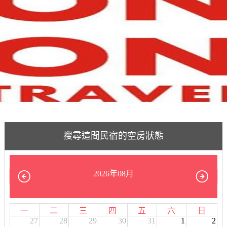
搜尋這間民宿的空房狀態
2026年08月
一
二
三
四
五
六
日
27
28
29
30
31
1
2