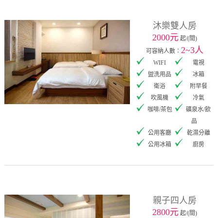
沐樂雙人房
2000元
起/(間)
2~3人
可容納人數：
WIFI
電視
盥洗用品
冰箱
衛浴
附早餐
吹風機
冷氣
咖啡/茶包
礦泉水/飲
品
公用客廳
乾濕分離
公用冰箱
廚房
親子四人房
2800元
起/(間)