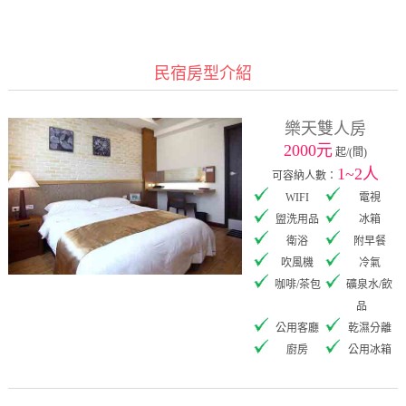
民宿房型介紹
樂天雙人房
2000元
起/(間)
1~2人
可容納人數：
WIFI
電視
盥洗用品
冰箱
衛浴
附早餐
吹風機
冷氣
咖啡/茶包
礦泉水/飲
品
公用客廳
乾濕分離
廚房
公用冰箱