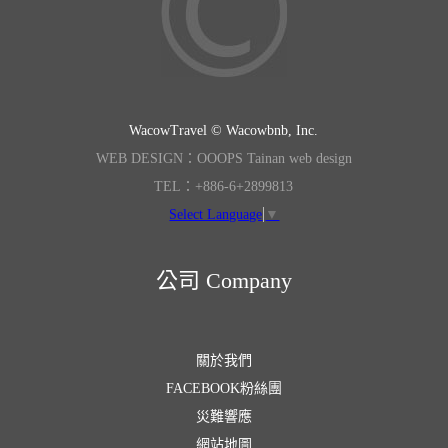
WacowTravel © Wacowbnb, Inc.
WEB DESIGN：OOOPS Tainan web design
TEL：+886-6+2899813
Select Language
▼
公司 Company
關於我們
FACEBOOK粉絲團
災難響應
網站地圖