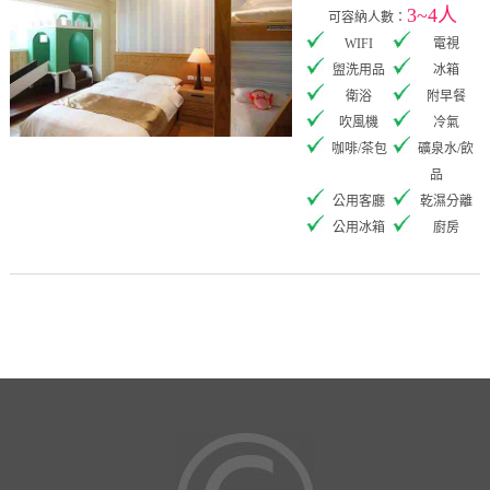
3~4人
可容納人數：
WIFI
電視
盥洗用品
冰箱
衛浴
附早餐
吹風機
冷氣
咖啡/茶包
礦泉水/飲
品
公用客廳
乾濕分離
公用冰箱
廚房