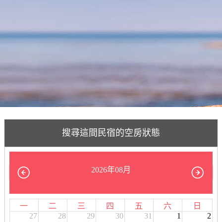
搜尋這間民宿的空房狀態
2026年08月
一
二
三
四
五
六
日
27
28
29
30
31
1
2